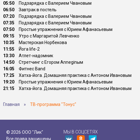
05:50
Подзарядка с Валерием Чвановым
06:50
Завтрак в постель
07:20
Подзарядка с Валерием Чвановым
07:35
Подзарядка с Валерием Чвановым
07:50
Простые упражнения с Юрием Афанасьевым
09:15
Утро с Маргаритой Левченко
10:35
Мастерская Норбекова
11:55
Йога life-2
13:30
Атлет-надомник
14:50
Стретчинг с Егором Anneginым
16:05
Фитнес Band
17:25
Хатха-йога. Домашняя практика с Антоном Ивановым
19:20
Простые упражнения с Юрием Афанасьевым
21:15
Хатха-йога. Домашняя практика с Антоном Ивановым
Главная
»
ТВ-программа "Тонус"
МЫ В СОЦСЕТЯХ
© 2026 ООО "Лик"
Все права защищены