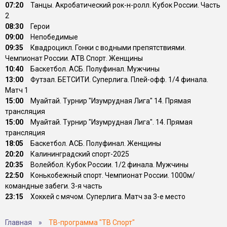
07:20
Танцы. Акробатический рок-н-ролл. Кубок России. Часть
2
08:30
Герои
09:00
Непобедимые
09:35
Квадроцикл. Гонки с водными препятствиями.
Чемпионат России. АТВ Спорт. Женщины
10:40
Баскетбол. АСБ. Полуфинал. Мужчины
13:00
Футзал. БЕТСИТИ. Суперлига. Плей-офф. 1/4 финала.
Матч 1
15:00
Муайтай. Турнир "Изумрудная Лига" 14. Прямая
трансляция
15:00
Муайтай. Турнир "Изумрудная Лига". 14. Прямая
трансляция
18:05
Баскетбол. АСБ. Полуфинал. Женщины
20:20
Калининградский спорт-2025
20:35
Волейбол. Кубок России. 1/2 финала. Мужчины
22:50
Конькобежный спорт. Чемпионат России. 1000м/
командные забеги. 3-я часть
23:15
Хоккей с мячом. Суперлига. Матч за 3-е место
Главная
»
ТВ-программа "ТВ Спорт"