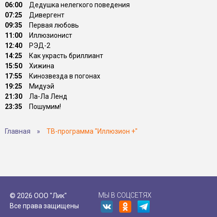
06:00
Дедушка нелегкого поведения
07:25
Дивергент
09:35
Первая любовь
11:00
Иллюзионист
12:40
РЭД-2
14:25
Как украсть бриллиант
15:50
Хижина
17:55
Кинозвезда в погонах
19:25
Мидуэй
21:30
Ла-Ла Ленд
23:35
Пошумим!
Главная
»
ТВ-программа "Иллюзион +"
МЫ В СОЦСЕТЯХ
© 2026 ООО "Лик"
Все права защищены