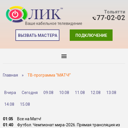
Тольятти
77-02-02
Ваше кабельное телевидение
ВЫЗВАТЬ МАСТЕРА
ПОДКЛЮЧЕНИЕ
Главная
»
ТВ-программа "МАТЧ!"
Вчера
Сегодня
09.08
10.08
11.08
12.08
13.08
14.08
15.08
01:05
Все на Матч!
01:40
Футбол. Чемпионат мира-2026. Прямая трансляция из