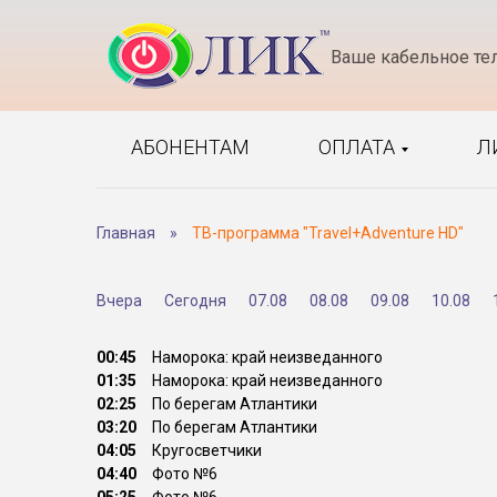
Ваше кабельное те
АБОНЕНТАМ
ОПЛАТА
Л
Главная
»
ТВ-программа "Travel+Adventure HD"
Вчера
Сегодня
07.08
08.08
09.08
10.08
00:45
Наморока: край неизведанного
01:35
Наморока: край неизведанного
02:25
По берегам Атлантики
03:20
По берегам Атлантики
04:05
Кругосветчики
04:40
Фото №6