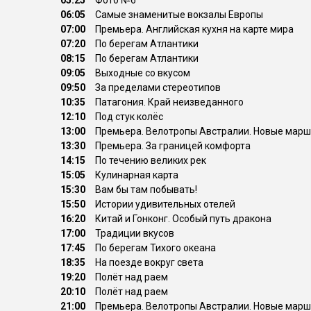
05:25
Фото №6
06:05
Самые знаменитые вокзалы Европы
07:00
Премьера. Английская кухня на карте мира
07:20
По берегам Атлантики
08:15
По берегам Атлантики
09:05
Выходные со вкусом
09:50
За пределами стереотипов
10:35
Патагония. Край неизведанного
12:10
Под стук колёс
13:00
Премьера. Велотропы Австралии. Новые мар
13:30
Премьера. За границей комфорта
14:15
По течению великих рек
15:05
Кулинарная карта
15:30
Вам бы там побывать!
15:50
Истории удивительных отелей
16:20
Китай и Гонконг. Особый путь дракона
17:00
Традиции вкусов
17:45
По берегам Тихого океана
18:35
На поезде вокруг света
19:20
Полёт над раем
20:10
Полёт над раем
21:00
Премьера. Велотропы Австралии. Новые мар