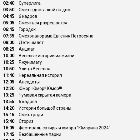
02:40
Суперлига
03:50
Смех с доставкой на дом
04:45
6 кадров
05:05
Смеяться разрешается
06:45
Городок
07:35
Смехопанорама Евгения Петросяна
08:00
Дети шалят
08:25
Аншлаг
10:00
Весёлые истории из жизни
10:25
Ржунимагу
10:50
Улица Веселая
11:40
Нереальная история
12:05
Анекдоты
12:30
Юмор! Юмор!! Юмор!!!
13:25
Чумовая скрытая камера
13:55
6 кадров
14:20
Истории большой страны
15:15
Смеха ради
15:40
Сториз
16:05
Фестиваль сатиры и юмора "Юморина 2024"
17:45
Безбашенные парни